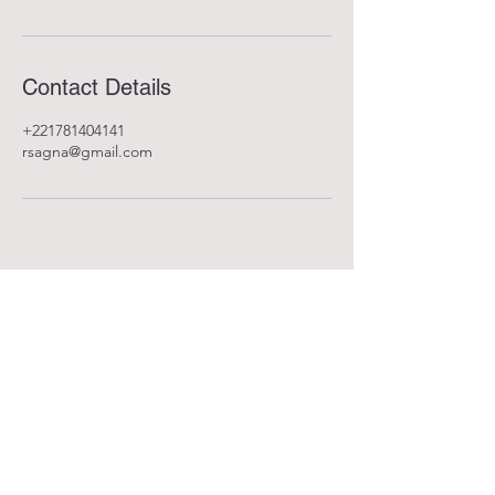
Contact Details
+221781404141
rsagna@gmail.com