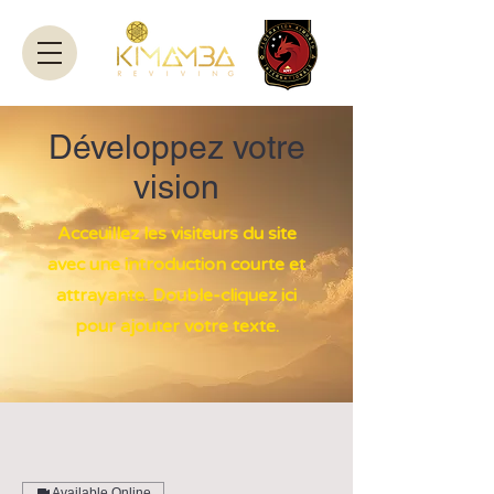
Développez votre
vision
Acceuillez les visiteurs du site
avec une introduction courte et
attrayante. Double-cliquez ici
pour ajouter votre texte.
Available Online