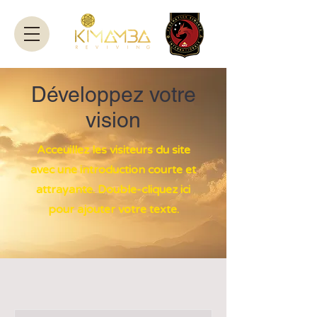
Développez votre
vision
Acceuillez les visiteurs du site
avec une introduction courte et
attrayante. Double-cliquez ici
pour ajouter votre texte.